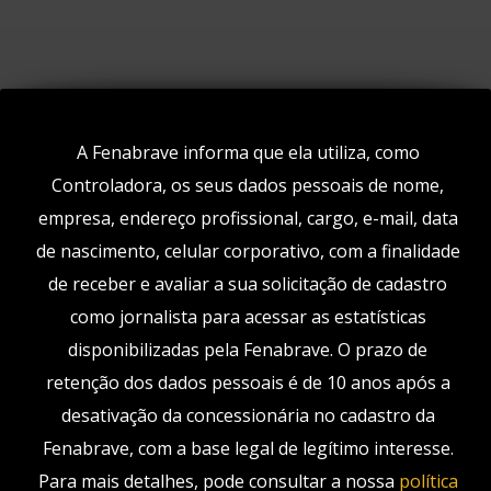
EXPLORE A FENABRAVE
A Fenabrave informa que ela utiliza, como
Imprensa
Controladora, os seus dados pessoais de nome,
Contato
empresa, endereço profissional, cargo, e-mail, data
Acesso Regionais
de nascimento, celular corporativo, com a finalidade
Congresso Fenabrave
de receber e avaliar a sua solicitação de cadastro
DMP
como jornalista para acessar as estatísticas
Universidade Web Fenabrave
disponibilizadas pela Fenabrave. O prazo de
Política de Privacidade
retenção dos dados pessoais é de 10 anos após a
desativação da concessionária no cadastro da
Fenabrave, com a base legal de legítimo interesse.
Para mais detalhes, pode consultar a nossa
política