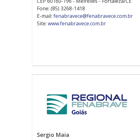
CEP 60160-196 - Meirelles - Fortaleza/CE
Fone: (85) 3268-1418
E-mail:
fenabravece@fenabravece.com.br
Site:
www.fenabravece.com.br
Sergio Maia