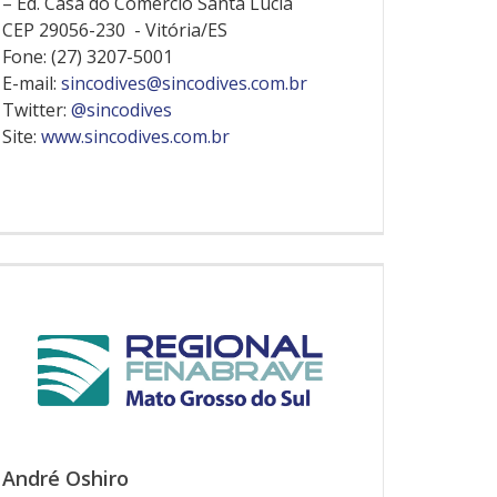
– Ed. Casa do Comércio Santa Lúcia
CEP 29056-230 - Vitória/ES
Fone: (27) 3207-5001
E-mail:
sincodives@sincodives.com.br
Twitter:
@sincodives
Site:
www.sincodives.com.br
André Oshiro